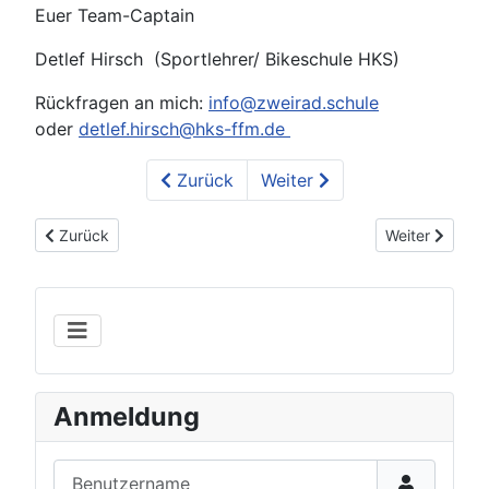
Euer Team-Captain
Detlef Hirsch (Sportlehrer/ Bikeschule HKS)
Rückfragen an mich:
info@zweirad.schule
oder
detlef.hirsch@hks-ffm.de
Zurück
Weiter
Vorheriger Beitrag: Schulradeln 2020 + Ergebnisse
Nächster Beitr
Zurück
Weiter
Anmeldung
Benutzername