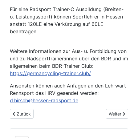
Für eine Radsport Trainer-C Ausbildung (Breiten-
o. Leistungssport) können Sportlehrer in Hessen
anstatt 120LE eine Verkürzung auf 60LE
beantragen.
Weitere Informationen zur Aus- u. Fortbildung von
und zu Radsporttrainer:innen über den BDR und im
allgemeinen beim BDR-Trainer Club:
https://germancycling-trainer.club/
Ansonsten können auch Anfagen an den Lehrwart
Rennsport des HRV gesendet werden:
d.hirsch@hessen-radsport.de
Vorheriger Beitrag: Schuljahr- Grundinformationen 2025/26
Nächster Beitr
Zurück
Weiter