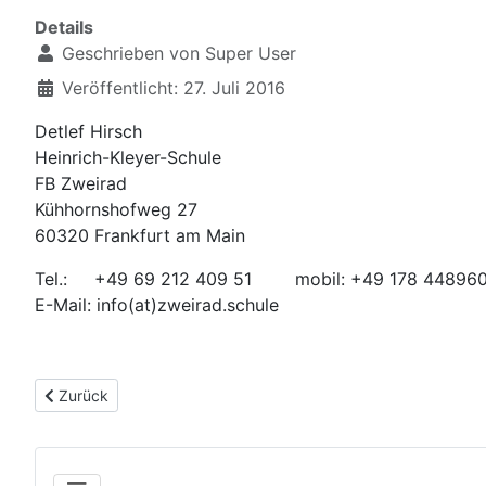
Details
Geschrieben von
Super User
Veröffentlicht: 27. Juli 2016
Detlef Hirsch
Heinrich-Kleyer-Schule
FB Zweirad
Kühhornshofweg 27
60320 Frankfurt am Main
Tel.: +49 69 212 409 51 mobil: +49 178 44896
E-Mail: info(at)zweirad.schule
Vorheriger Beitrag: Fachpraxis MT
Zurück