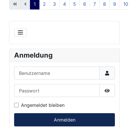
1
2
3
4
5
6
7
8
9
10
Seite 1 von 12
Anmeldung
Benutzername
Passwort
Show Pas
Angemeldet bleiben
Anmelden