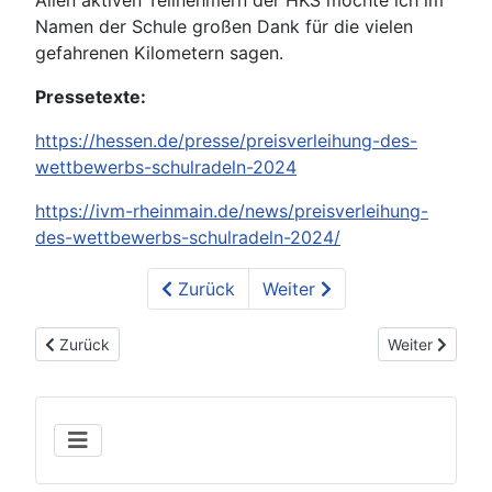
Namen der Schule großen Dank für die vielen
gefahrenen Kilometern sagen.
Pressetexte:
https://hessen.de/presse/preisverleihung-des-
wettbewerbs-schulradeln-2024
https://ivm-rheinmain.de/news/preisverleihung-
des-wettbewerbs-schulradeln-2024/
Zurück
Weiter
Vorheriger Beitrag: Schulradeln 2020 + Ergebnisse
Nächster Beitr
Zurück
Weiter