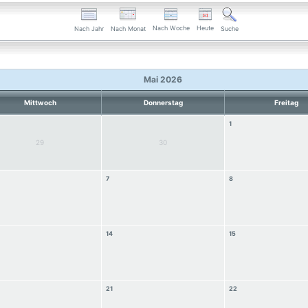
Nach Woche
Heute
Nach Jahr
Nach Monat
Suche
Mai 2026
Mittwoch
Donnerstag
Freitag
1
29
30
7
8
14
15
21
22