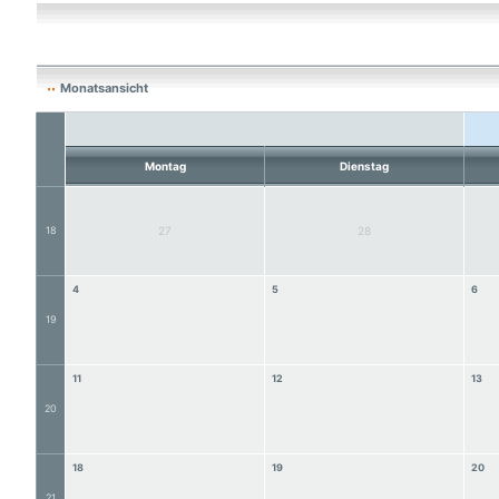
Monatsansicht
Montag
Dienstag
18
27
28
4
5
6
19
11
12
13
20
18
19
20
21