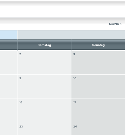
Mai 2026
Samstag
Sonntag
2
3
9
10
16
17
23
24