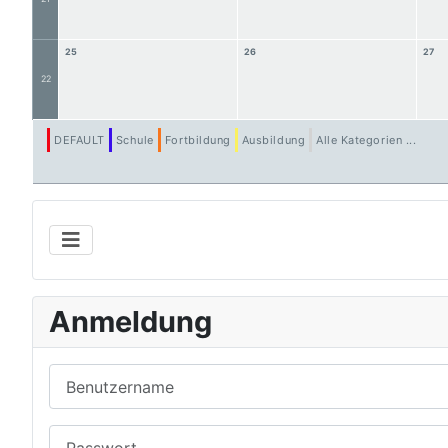
25
26
27
22
DEFAULT
Schule
Fortbildung
Ausbildung
Alle Kategorien ...
Anmeldung
Benutzername
Passwort