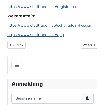
https://www.stadtradeln.de/registrieren
Weitere Info´s:
https://www.stadtradeln.de/schulradeln-hessen
https://www.stadtradeln.de/app
Vorheriger Beitrag: Ergebnis Stadt- und Schulradeln 2019
Nächster Beit
Zurück
Weiter
Anmeldung
Benutzername